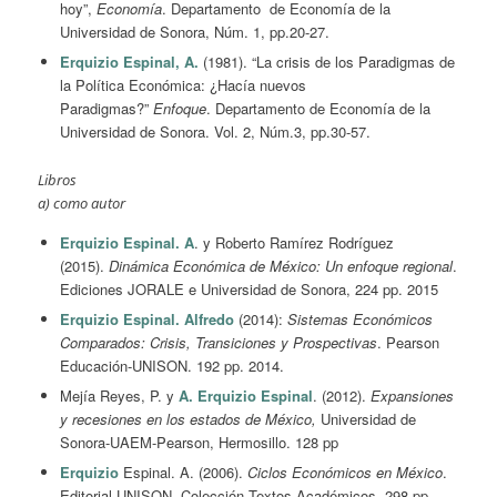
hoy”,
Economía
. Departamento de Economía de la
Universidad de Sonora, Núm. 1, pp.20-27.
Erquizio Espinal, A.
(1981). “La crisis de los Paradigmas de
la Política Económica: ¿Hacía nuevos
Paradigmas?”
Enfoque
. Departamento de Economía de la
Universidad de Sonora. Vol. 2, Núm.3, pp.30-57.
Libros
a) como autor
Erquizio Espinal. A
. y Roberto Ramírez Rodríguez
(2015).
Dinámica Económica de México: Un enfoque regional
.
Ediciones JORALE e Universidad de Sonora, 224 pp. 2015
Erquizio Espinal. Alfredo
(2014):
Sistemas Económicos
Comparados: Crisis, Transiciones y Prospectivas
. Pearson
Educación-UNISON. 192 pp. 2014.
Mejía Reyes, P. y
A.
Erquizio Espinal
. (2012).
Expansiones
y recesiones en los estados de México,
Universidad de
Sonora-UAEM-Pearson, Hermosillo. 128 pp
Erquizio
Espinal. A. (2006).
Ciclos Económicos en México
.
Editorial UNISON. Colección Textos Académicos. 298 pp.