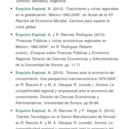
Territorio, Mendoza, Argentina.
Erquizio Espinal, A.
(2010). “Crecimiento y ciclos regionales
en la globalización. México 1993-2009”,
en Actas de la XII
Reunión de Economía Mundial, Caminos para superar la
crisis global.
Erquizio Espinal, A
. y R. Ramírez Rodríguez (2010).
“Finanzas Públicas y ciclos económicos regionales en
México: 1980-2004″, en R. Rodríguez Roberto
(coord.).
Ensayos sobre Finanzas Públicas y Economía
Regional
. División de Ciencias Económicas y Administrativas
de la Universidad de Sonora. pp. 11-71
Erquizio Espinal, A.
(2010). “Sonora ante la economía del
conocimiento. Una perspectiva macroeconómica 1970-2006″,
en R. Basurto A. y M. A. Vázquez R. (coords
.). Sonora: La
competitividad regional y empresarial ante la economía del
conocimiento.
División de Ciencias Económicas y
Administrativas. Universidad de Sonora, pp.55-99.
Erquizio Espinal, A.,
R. Ramírez R. y F. Vargas S. (2010).
“Cambio Tecnológico en el Sector Manufacturero de Sonora”,
en R. Basurto A. y M. A. Vázquez R. (coords). Sonora:
La
competitividad regional y empresarial ante la economía del