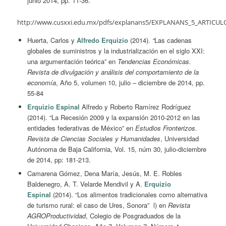
junio 2014, pp. 11-36.
http://www.cusxxi.edu.mx/pdfs/explanans5/EXPLANANS_5_ARTICULO
Huerta, Carlos y
Alfredo Erquizio
(2014).
“
Las cadenas
globales de suministros y la industrialización en el siglo XXI:
una argumentación teórica” en
Tendencias Económicas.
Revista de divulgación y análisis del comportamiento de la
economía
, Año 5, volumen 10, julio – diciembre de 2014, pp.
55-84
Erquizio Espinal
Alfredo y Roberto Ramírez Rodríguez
(2014). “La Recesión 2009 y la expansión 2010-2012 en las
entidades federativas de México” en
Estudios Fronterizos.
Revista de Ciencias Sociales y Humanidades
, Universidad
Autónoma de Baja California, Vol. 15, núm 30, julio-diciembre
de 2014, pp: 181-213.
Camarena Gómez, Dena María, Jesús, M. E. Robles
Baldenegro, A. T. Velarde Mendivil y A.
Erquizio
Espinal
(2014). “Los alimentos tradicionales como alternativa
de turismo rural: el caso de Ures, Sonora” l) en
Revista
AGROProductividad
, Colegio de Posgraduados de la