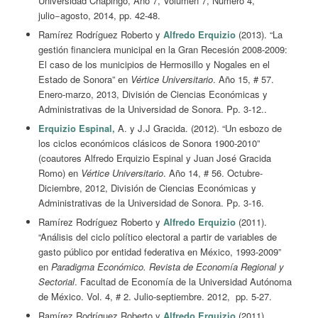
Universidad Chapingo, Año 7, Volumen 7, Número 4,
julio−agosto, 2014, pp. 42-48.
Ramírez Rodríguez Roberto y
Alfredo Erquizio
(2013). “La
gestión financiera municipal en la Gran Recesión 2008-2009:
El caso de los municipios de Hermosillo y Nogales en el
Estado de Sonora” en
Vértice Universitario
. Año 15, # 57.
Enero-marzo, 2013, División de Ciencias Económicas y
Administrativas de la Universidad de Sonora. Pp. 3-12..
Erquizio Espinal,
A. y J.J Gracida. (2012). “Un esbozo de
los ciclos económicos clásicos de Sonora 1900-2010”
(coautores Alfredo Erquizio Espinal y Juan José Gracida
Romo) en
Vértice Universitario
. Año 14, # 56. Octubre-
Diciembre, 2012, División de Ciencias Económicas y
Administrativas de la Universidad de Sonora. Pp. 3-16.
Ramírez Rodríguez Roberto y
Alfredo Erquizio
(2011).
“Análisis del ciclo político electoral a partir de variables de
gasto público por entidad federativa en México, 1993-2009”
en
Paradigma Económico. Revista de Economía Regional y
Sectorial
. Facultad de Economía de la Universidad Autónoma
de México. Vol. 4, # 2. Julio-septiembre. 2012, pp. 5-27.
Ramírez Rodríguez Roberto y
Alfredo Erquizio
(2011).