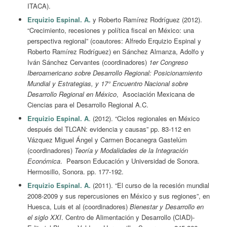
ITACA).
Erquizio Espinal. A.
y Roberto Ramírez Rodríguez (2012).
“Crecimiento, recesiones y política fiscal en México: una
perspectiva regional” (coautores: Alfredo Erquizio Espinal y
Roberto Ramírez Rodríguez) en Sánchez Almanza, Adolfo y
Iván Sánchez Cervantes (coordinadores)
1er Congreso
Iberoamericano sobre Desarrollo Regional: Posicionamiento
Mundial y Estrategias, y 17° Encuentro Nacional sobre
Desarrollo Regional en México
, Asociación Mexicana de
Ciencias para el Desarrollo Regional A.C.
Erquizio Espinal. A
. (2012). “Ciclos regionales en México
después del TLCAN: evidencia y causas” pp. 83-112 en
Vázquez Miguel Ángel y Carmen Bocanegra Gastelúm
(coordinadores)
Teoría y Modalidades de la Integración
Económica
. Pearson Educación y Universidad de Sonora.
Hermosillo, Sonora. pp. 177-192.
Erquizio Espinal. A.
(2011). “El curso de la recesión mundial
2008-2009 y sus repercusiones en México y sus regiones”, en
Huesca, Luis et al (coordinadores)
Bienestar y Desarrollo en
el siglo XXI
. Centro de Alimentación y Desarrollo (CIAD)-