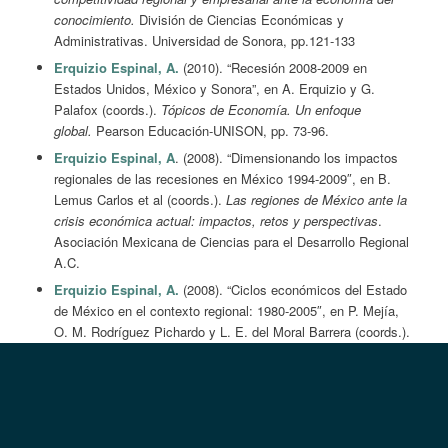
conocimiento.
División de Ciencias Económicas y
Administrativas. Universidad de Sonora, pp.121-133
Erquizio Espinal, A.
(2010). “Recesión 2008-2009 en
Estados Unidos, México y Sonora”, en A. Erquizio y G.
Palafox (coords.).
Tópicos de Economía. Un enfoque
global.
Pearson Educación-UNISON, pp. 73-96.
Erquizio Espinal, A
. (2008). “Dimensionando los impactos
regionales de las recesiones en México 1994-2009″, en B.
Lemus Carlos et al (coords.).
Las regiones de México ante la
crisis económica actual: impactos, retos y perspectivas
.
Asociación Mexicana de Ciencias para el Desarrollo Regional
A.C.
Erquizio Espinal, A.
(2008). “Ciclos económicos del Estado
de México en el contexto regional: 1980-2005″, en P. Mejía,
O. M. Rodríguez Pichardo y L. E. del Moral Barrera (coords.).
Actividad Económica en el Estado de México. Volumen I
.
Desempeño Productivo y Sector Externo.
Colección Mayor
Administración Pública Número 5. Biblioteca Mexiquense del
Bicentenario. Secretaría del Desarrollo. Gobierno del Estado
de México, pp.25-56.