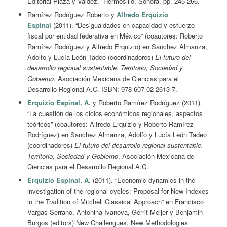
Editorial Plaza y Valdez. Hermosillo, Sonora. pp. 245-266.
Ramírez Rodríguez Roberto y
Alfredo Erquizio
Espinal
(2011). “Desigualdades en capacidad y esfuerzo
fiscal por entidad federativa en México” (coautores: Roberto
Ramírez Rodríguez y Alfredo Erquizio) en Sanchez Almanza,
Adolfo y Lucía León Tadeo (coordinadores)
El futuro del
desarrollo regional sustentable. Territorio, Sociedad y
Gobierno
, Asociación Mexicana de Ciencias para el
Desarrollo Regional A.C. ISBN: 978-607-02-2613-7.
Erquizio Espinal. A.
y Roberto Ramírez Rodríguez (2011).
“La cuestión de los ciclos económicos regionales, aspectos
teóricos” (coautores: Alfredo Erquizio y Roberto Ramírez
Rodríguez) en Sanchez Almanza, Adolfo y Lucía León Tadeo
(coordinadores)
El futuro del desarrollo regional sustentable.
Territorio, Sociedad y Gobierno
, Asociación Mexicana de
Ciencias para el Desarrollo Regional A.C.
Erquizio Espinal. A.
(2011). “Economic dynamics in the
investigation of the regional cycles: Proposal for New Indexes
in the Tradition of Mitchell Classical Approach” en Francisco
Vargas Serrano, Antonina Ivanova, Gerrit Meijer y Benjamin
Burgos (editors) New Challengues, New Methodologies