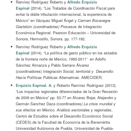
Ramírez Rodríguez Roberto y
Alfredo Erquizio
Espinal
(2014). “Los Tratados de Coordinación Fiscal para
evitar la doble tributación internacional, la experiencia de
México” en Vázquez Miguel Ángel y
Carmen Bocanegra
Gastelúm (coordinadores) Procesos
de Integración
Económica Regional Pearson Educación – Universidad de
Sonora. Hermosillo, Sonora. pp. 177-192.
Ramírez Rodríguez Roberto y
Alfredo Erquizio
Espinal
(2014). “La política de gasto público en los estados
de la frontera norte de México, 1993-2011” en Adolfo
Sánchez Almanza y Pablo Serrano Álvarez
(coordinadores)
Integración Social, territorial y Desarrollo:
Hacía Políticas Públicas Alternativas
. AMECIDER,
Erquizio Espinal. A.
y Roberto Ramírez Rodríguez (2013).
“Los impactos regionales diferenciados de la Gran Recesión
de 2009 en México” pp. 53-77 en Alvarez Bejar, Alejandro y
Germán Sanchez Daza (coordinadores
) La crisis mundial y
sus efectos en México. Análisis sectoriales y regionales
,
Centro de Estudios sobre el Desarrollo Económico Social
(CEDES) de la Facultad de Economía de la Benemérita
Universidad Autónoma de Puebla. Universidad de Puebla-