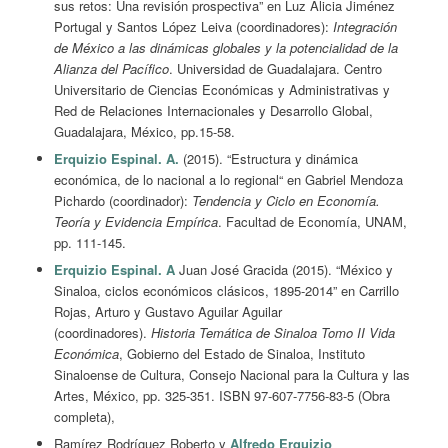
sus retos: Una revisión prospectiva” en Luz Alicia Jiménez
Portugal y Santos López Leiva (coordinadores):
Integración
de México a las dinámicas globales y la potencialidad de la
Alianza del Pacífico
. Universidad de Guadalajara. Centro
Universitario de Ciencias Económicas y Administrativas y
Red de Relaciones Internacionales y Desarrollo Global,
Guadalajara, México, pp.15-58.
Erquizio Espinal. A.
(2015). “Estructura y dinámica
económica, de lo nacional a lo regional“ en Gabriel Mendoza
Pichardo (coordinador):
Tendencia y Ciclo en Economía.
Teoría y Evidencia Empírica
. Facultad de Economía, UNAM,
pp. 111-145.
Erquizio Espinal. A
Juan José Gracida (2015). “México y
Sinaloa, ciclos económicos clásicos, 1895-2014” en Carrillo
Rojas, Arturo y Gustavo Aguilar Aguilar
(coordinadores).
Historia Temática de Sinaloa Tomo II Vida
Económica
, Gobierno del Estado de Sinaloa, Instituto
Sinaloense de Cultura, Consejo Nacional para la Cultura y las
Artes, México, pp. 325-351. ISBN 97-607-7756-83-5 (Obra
completa),
Ramírez Rodríguez Roberto y
Alfredo Erquizio